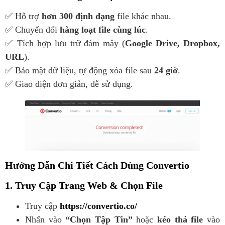
✅ Hỗ trợ
hơn 300 định dạng
file khác nhau.
✅ Chuyển đổi
hàng loạt file cùng lúc
.
✅ Tích hợp lưu trữ đám mây (
Google Drive, Dropbox,
URL
).
✅ Bảo mật dữ liệu, tự động xóa file sau
24 giờ
.
✅ Giao diện đơn giản, dễ sử dụng.
Hướng Dẫn Chi Tiết Cách Dùng Convertio
1. Truy Cập Trang Web & Chọn File
Truy cập
https://convertio.co/
Nhấn vào
“Chọn Tập Tin”
hoặc
kéo thả file
vào