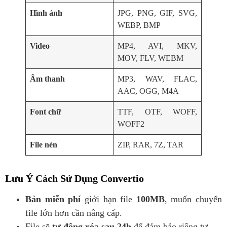
Hình ảnh
JPG, PNG, GIF, SVG,
WEBP, BMP
Video
MP4, AVI, MKV,
MOV, FLV, WEBM
Âm thanh
MP3, WAV, FLAC,
AAC, OGG, M4A
Font chữ
TTF, OTF, WOFF,
WOFF2
File nén
ZIP, RAR, 7Z, TAR
Lưu Ý Cách Sử Dụng Convertio
Bản miễn phí
giới hạn file
100MB
, muốn chuyển
file lớn hơn cần nâng cấp.
File sẽ
tự động xóa sau 24h
để đảm bảo riêng tư.