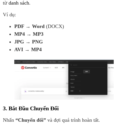
từ
danh sách
.
Ví dụ:
PDF → Word
(DOCX)
MP4 → MP3
JPG → PNG
AVI → MP4
3. Bắt Đầu Chuyển Đổi
Nhấn
“Chuyển đổi”
và đợi quá trình hoàn tất.